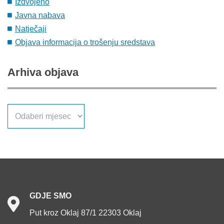
Izdvojeno
Javna nabava
Natječaji
Objava informacija o trošenju sredstava
Arhiva
objava
Arhiva
objava
GDJE
SMO
Put kroz Oklaj 87/1 22303 Oklaj