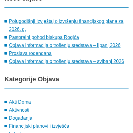
Polugodišnji izvještaj o izvršenju financijskog plana za
2026. g.
Pastoralni pohod biskupa Rogića
Objava informacija o trošenju sredstava – lipanj 2026
Proslava rođendana
Objava informacija o trošenju sredstava – svibanj 2026
Kategorije
Objava
Akti Doma
Aktivnosti
Događanja
Financijski planovi i izvješća