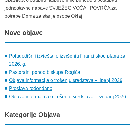
jednostavne nabave SVJEŽEG VOĆA I POVRĆA za
potrebe Doma za starije osobe Oklaj
Nove
objave
Polugodišnji izvještaj o izvršenju financijskog plana za
2026. g.
Pastoralni pohod biskupa Rogića
Objava informacija o trošenju sredstava – lipanj 2026
Proslava rođendana
Objava informacija o trošenju sredstava – svibanj 2026
Kategorije
Objava