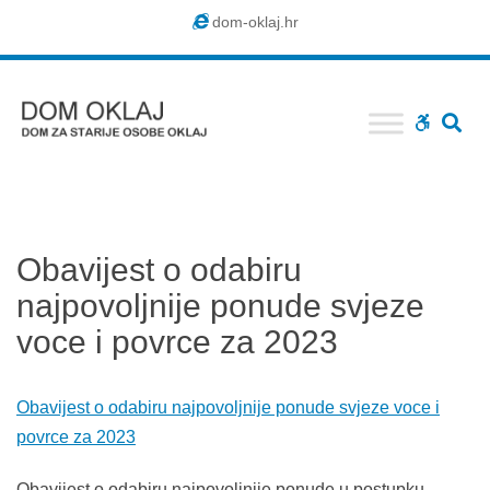
Dom
dom-oklaj.hr
Oklaj
SE
WCAG
buttons
Obavijest o odabiru
najpovoljnije ponude svjeze
voce i povrce za 2023
Obavijest o odabiru najpovoljnije ponude svjeze voce i
povrce za 2023
Obavijest o odabiru najpovoljnije ponude u postupku