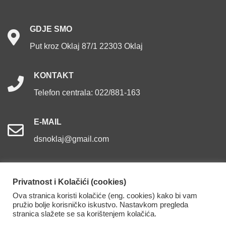
GDJE
SMO
Put kroz Oklaj 87/1 22303 Oklaj
KONTAKT
Telefon centrala: 022/881-163
E-MAIL
dsnoklaj@gmail.com
Privatnost i Kolačići (cookies)
Ova stranica koristi kolačiće (eng. cookies) kako bi vam
Dom za starije osobe Oklaj. Sva prava pridržana.
pružio bolje korisničko iskustvo. Nastavkom pregleda
stranica slažete se sa korištenjem kolačića.
Izjava o pristupačnosti