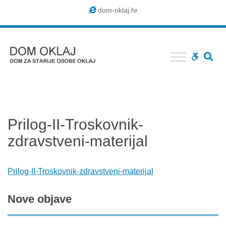
Dom
dom-oklaj.hr
Oklaj
SE
WCAG
buttons
Prilog-II-Troskovnik-
zdravstveni-materijal
Prilog-II-Troskovnik-zdravstveni-materijal
Nove
objave