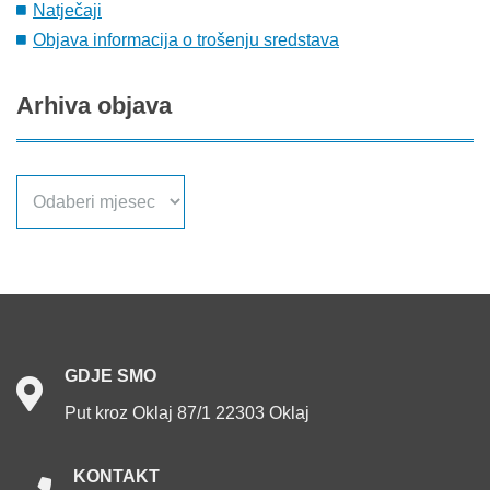
Natječaji
Objava informacija o trošenju sredstava
Arhiva
objava
Arhiva
objava
GDJE
SMO
Put kroz Oklaj 87/1 22303 Oklaj
KONTAKT