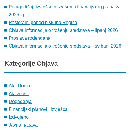
Polugodišnji izvještaj o izvršenju financijskog plana za
2026. g.
Pastoralni pohod biskupa Rogića
Objava informacija o trošenju sredstava – lipanj 2026
Proslava rođendana
Objava informacija o trošenju sredstava – svibanj 2026
Kategorije
Objava
Akti Doma
Aktivnosti
Događanja
Financijski planovi i izvješća
Izdvojeno
Javna nabava