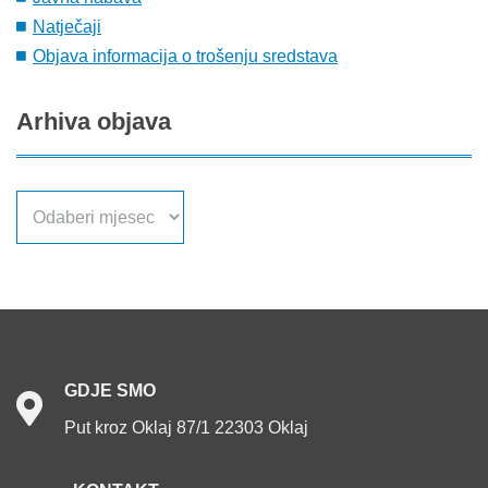
Natječaji
Objava informacija o trošenju sredstava
Arhiva
objava
Arhiva
objava
GDJE
SMO
Put kroz Oklaj 87/1 22303 Oklaj