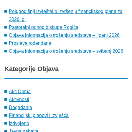
Polugodišnji izvještaj o izvršenju financijskog plana za
2026. g.
Pastoralni pohod biskupa Rogića
Objava informacija o trošenju sredstava – lipanj 2026
Proslava rođendana
Objava informacija o trošenju sredstava – svibanj 2026
Kategorije
Objava
Akti Doma
Aktivnosti
Događanja
Financijski planovi i izvješća
Izdvojeno
Javna nabava