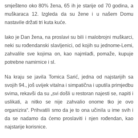
smješteno oko 80% žena, 65 ih je starije od 70 godina, a
muškaraca 12. Izgleda da su žene i u našem Domu
nastavile držati tri kuta kuće.
Iako je Dan žena, na proslavi su bili i malobrojni muškarci,
neki su rođendanski slavljenici, od kojih su jednome-Lemi,
zahvalile sve kojima on, kao najmlađi, pomaže, kupuje
potrebne namirnice i sl.
Na kraju se javila Tomica Sarić, jedna od najstarijih sa
svojih 94., još uvijek vitalna i simpatična i uputila primjedbu
svima, rekavši da su „svi došli u restoran najesti se, napiti i
uslikati, a nitko se nije zahvalio onome tko je ovo
organizira“. Prihvatili smo da je to ona učinila u ime svih i
da se nadamo da ćemo proslaviti i njen rođendan, kao
najstarije korisnice.