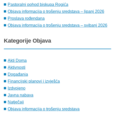
Pastoralni pohod biskupa Rogića
Objava informacija o trošenju sredstava – lipanj 2026
Proslava rođendana
Objava informacija o trošenju sredstava – svibanj 2026
Kategorije
Objava
Akti Doma
Aktivnosti
Događanja
Financijski planovi i izvješća
Izdvojeno
Javna nabava
Natječaji
Objava informacija o trošenju sredstava