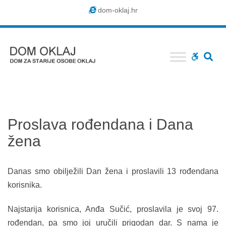
Dom
dom-oklaj.hr
Oklaj
SE
WCAG
buttons
Proslava rođendana i Dana
žena
Danas smo obilježili Dan žena i proslavili 13 rođendana
korisnika.
Najstarija korisnica, Anđa Sučić, proslavila je svoj 97.
rođendan, pa smo joj uručili prigodan dar. S nama je