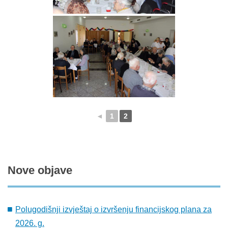
◄
1
2
Nove
objave
Polugodišnji izvještaj o izvršenju financijskog plana za
2026. g.