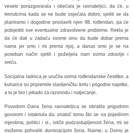
veselo porazgovarala i obećala je ravnateljici, da će, u
trenutcima kada se ne bude osjećala dobro, sjetiti se da
planiramo i dogodine proslaviti njen 98. rođendan, pa će
pobijediti sve eventualne zdravstvene probleme. Rekla je
da će dati u zadaću svome sinu da bude dobar prema
nama jer smo i mi prema njoj, a danas smo je se na
poseban način sjetili i poželjela nam svima zdravlje i
sreću.
Socijalna radnica je uručila svima rođendanske čestitke, a
kuharice su pripremile slavljeničku tortu i prigodne napitke,
a tu je bio i pikado za razonodu i natjecanje.
Povodom Dana žena ravnateljica se obratila prigodnim
govorom i istaknula da, unatoč tomu što se na pojedinim
mjestima, politici i sl., ističe podzastupljenost žena, mi se
možemo pohvaliti dominacijom žena. Naime, u Domu je