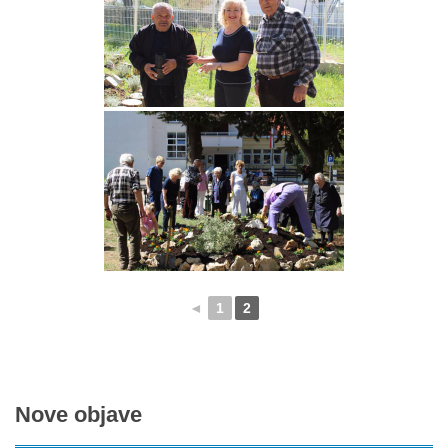
◄
1
2
Nove
objave