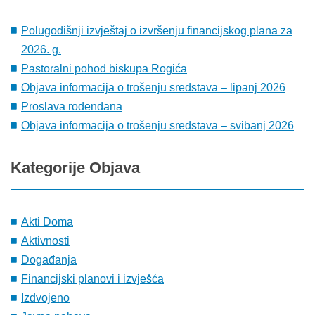
Polugodišnji izvještaj o izvršenju financijskog plana za
2026. g.
Pastoralni pohod biskupa Rogića
Objava informacija o trošenju sredstava – lipanj 2026
Proslava rođendana
Objava informacija o trošenju sredstava – svibanj 2026
Kategorije
Objava
Akti Doma
Aktivnosti
Događanja
Financijski planovi i izvješća
Izdvojeno