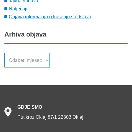
Javna nabava
Natječaji
Objava informacija o trošenju sredstava
Arhiva
objava
Arhiva
objava
GDJE
SMO
Put kroz Oklaj 87/1 22303 Oklaj