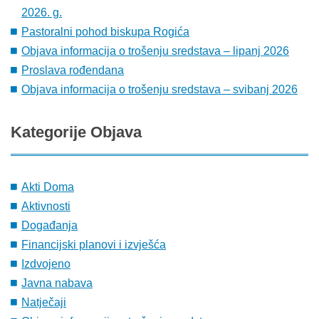
2026. g.
Pastoralni pohod biskupa Rogića
Objava informacija o trošenju sredstava – lipanj 2026
Proslava rođendana
Objava informacija o trošenju sredstava – svibanj 2026
Kategorije
Objava
Akti Doma
Aktivnosti
Događanja
Financijski planovi i izvješća
Izdvojeno
Javna nabava
Natječaji