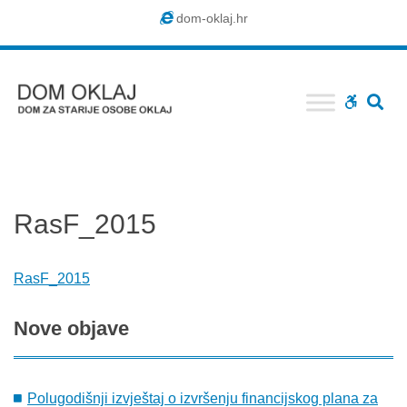
Dom
dom-oklaj.hr
Oklaj
SE
WCAG
buttons
RasF_2015
RasF_2015
Nove
objave
Polugodišnji izvještaj o izvršenju financijskog plana za