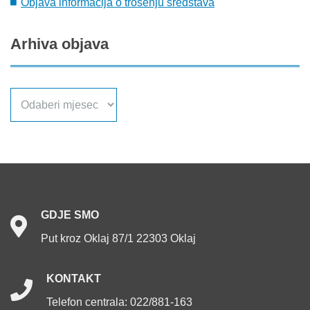
Objava informacija o trošenju sredstava
Arhiva
objava
Arhiva
objava
GDJE
SMO
Put kroz Oklaj 87/1 22303 Oklaj
KONTAKT
Telefon centrala: 022/881-163