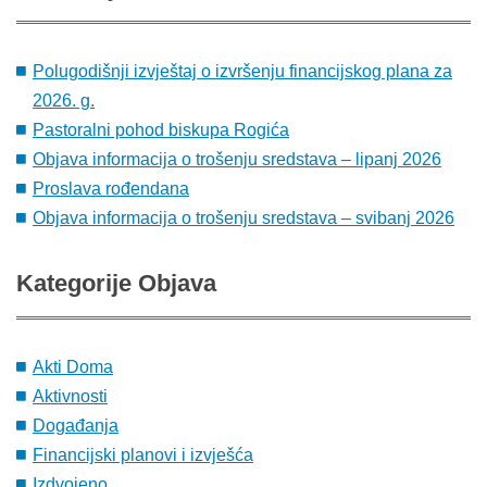
Polugodišnji izvještaj o izvršenju financijskog plana za
2026. g.
Pastoralni pohod biskupa Rogića
Objava informacija o trošenju sredstava – lipanj 2026
Proslava rođendana
Objava informacija o trošenju sredstava – svibanj 2026
Kategorije
Objava
Akti Doma
Aktivnosti
Događanja
Financijski planovi i izvješća
Izdvojeno