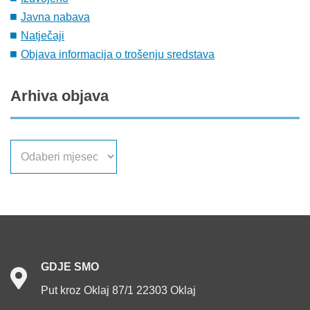
Javna nabava
Natječaji
Objava informacija o trošenju sredstava
Arhiva
objava
Arhiva
objava
GDJE
SMO
Put kroz Oklaj 87/1 22303 Oklaj