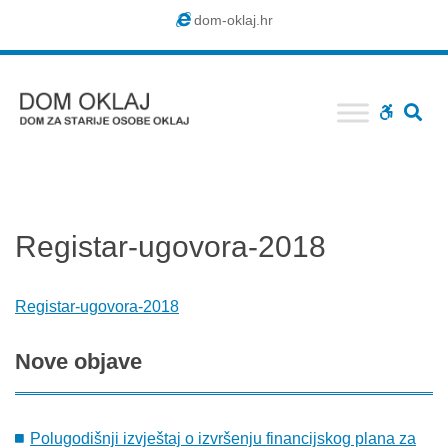
Dom
dom-oklaj.hr
Oklaj
SE
WCAG
buttons
Registar-ugovora-2018
Registar-ugovora-2018
Nove
objave
Polugodišnji izvještaj o izvršenju financijskog plana za