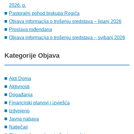
2026. g.
Pastoralni pohod biskupa Rogića
Objava informacija o trošenju sredstava – lipanj 2026
Proslava rođendana
Objava informacija o trošenju sredstava – svibanj 2026
Kategorije
Objava
Akti Doma
Aktivnosti
Događanja
Financijski planovi i izvješća
Izdvojeno
Javna nabava
Natječaji