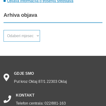
Objava informacija o trošenju sredstava
Arhiva
objava
Arhiva
objava
GDJE
SMO
Put kroz Oklaj 87/1 22303 Oklaj
KONTAKT
Telefon centrala: 022/881-163