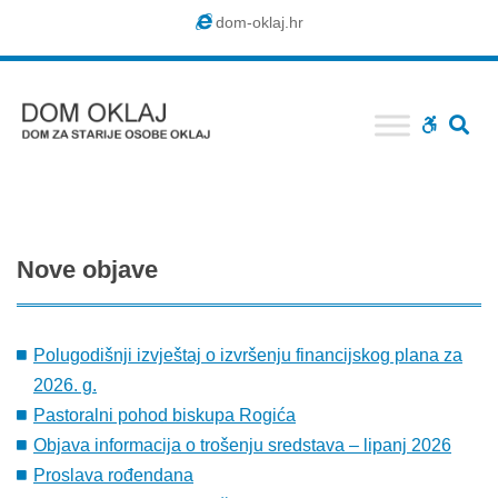
Dom
dom-oklaj.hr
Oklaj
SE
WCAG
buttons
Nove
objave
Polugodišnji izvještaj o izvršenju financijskog plana za
2026. g.
Pastoralni pohod biskupa Rogića
Objava informacija o trošenju sredstava – lipanj 2026
Proslava rođendana