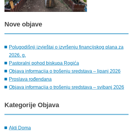
Nove
objave
Polugodišnji izvještaj o izvršenju financijskog plana za
2026. g.
Pastoralni pohod biskupa Rogića
Objava informacija o trošenju sredstava – lipanj 2026
Proslava rođendana
Objava informacija o trošenju sredstava – svibanj 2026
Kategorije
Objava
Akti Doma