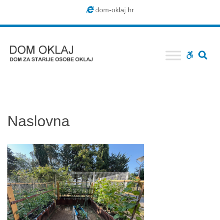
Dom
dom-oklaj.hr
Oklaj
SE
WCAG
buttons
Naslovna