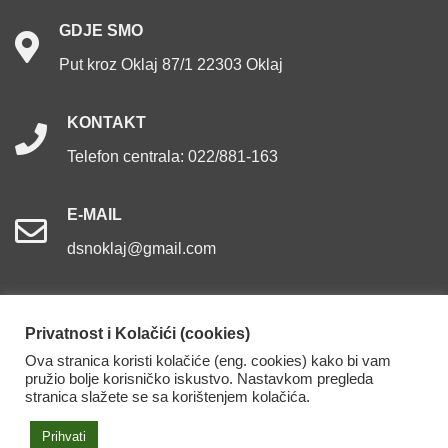
GDJE
SMO
Put kroz Oklaj 87/1 22303 Oklaj
KONTAKT
Telefon centrala: 022/881-163
E-MAIL
dsnoklaj@gmail.com
Privatnost i Kolačići (cookies)
Ova stranica koristi kolačiće (eng. cookies) kako bi vam
Dom za starije osobe Oklaj. Sva prava pridržana.
pružio bolje korisničko iskustvo. Nastavkom pregleda
stranica slažete se sa korištenjem kolačića.
Izjava o pristupačnosti
Prihvati