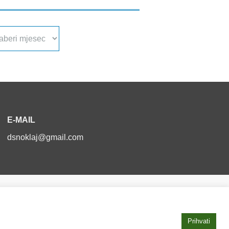
a
va
E-MAIL
dsnoklaj@gmail.com
Izjava o pristupačnosti
Prihvati