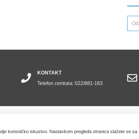
Arhiv
obja
KONTAKT
Telefon centrala: 022/881-163
ržana.
bolje korisničko iskustvo. Nastavkom pregleda stranica slažete se sa