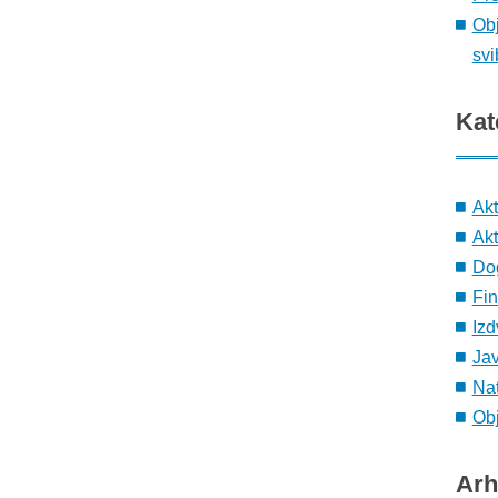
Obj
svi
Kat
Ak
Akt
Do
Fin
Izd
Ja
Nat
Obj
Arh