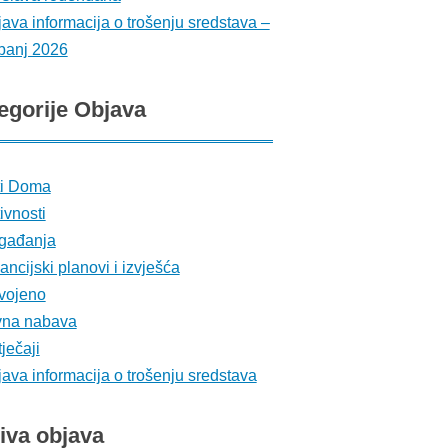
ava informacija o trošenju sredstava –
banj 2026
egorije
Objava
ti Doma
ivnosti
gađanja
ancijski planovi i izvješća
vojeno
vna nabava
ječaji
ava informacija o trošenju sredstava
iva
objava