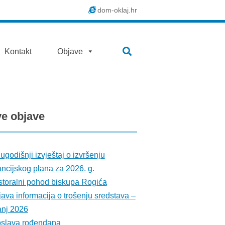
dom-oklaj.hr
SEARCH
Kontakt
Objave
ve
objave
ugodišnji izvještaj o izvršenju
ancijskog plana za 2026. g.
toralni pohod biskupa Rogića
ava informacija o trošenju sredstava –
anj 2026
oslava rođendana