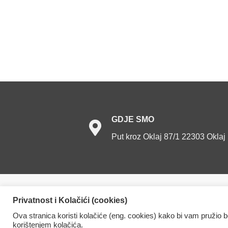
GDJE
SMO
Put kroz Oklaj 87/1 22303 Oklaj
Dom za starije osobe Oklaj. Sva prava prid
Privatnost i Kolačići (cookies)
Ova stranica koristi kolačiće (eng. cookies) kako bi vam pružio 
korištenjem kolačića.